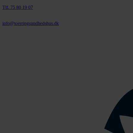
Tlf. 75 80 19 07
info@toerringsundhedshus.dk