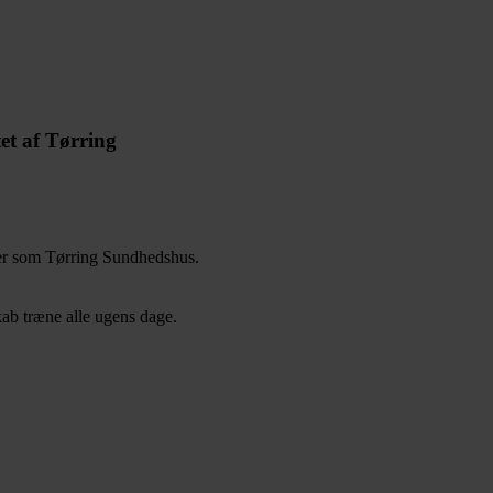
tet af Tørring
der som Tørring Sundhedshus.
kab træne alle ugens dage.