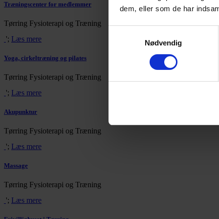
Træningscenter for medlemmer
dem, eller som de har indsaml
Tørring Fysioterapi og Træning
Samtykkevalg
';
Læs mere
Nødvendig
Yoga, cirkeltræning og pilates
Tørring Fysioterapi og Træning
';
Læs mere
Akupunktur
Tørring Fysioterapi og Træning
';
Læs mere
Massage
Tørring Fysioterapi og Træning
';
Læs mere