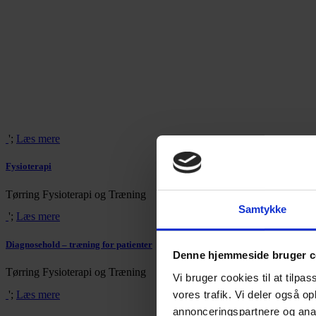
';
Læs mere
Fysioterapi
Tørring Fysioterapi og Træning
Samtykke
';
Læs mere
Diagnosehold – træning for patienter
Denne hjemmeside bruger c
Tørring Fysioterapi og Træning
Vi bruger cookies til at tilpas
';
Læs mere
vores trafik. Vi deler også o
annonceringspartnere og anal