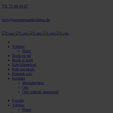
Tlf. 75 80 19 07
info@toerringsundhedshus.dk
Ydelser
Priser
Book en tid
Book et hold
Køb klippekort
Køb gavekort
Praktisk info
Kontakt
Medarbejdere
Om
Ofte stillede spørgsmål
Forside
Ydelser
Priser