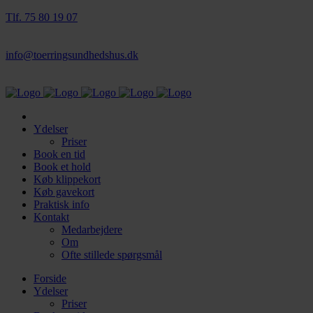
Tlf. 75 80 19 07
info@toerringsundhedshus.dk
Ydelser
Priser
Book en tid
Book et hold
Køb klippekort
Køb gavekort
Praktisk info
Kontakt
Medarbejdere
Om
Ofte stillede spørgsmål
Forside
Ydelser
Priser