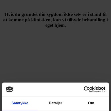
Hvis du grundet din sygdom ikke selv er i stand til
at komme på klinikken, kan vi tilbyde behandling i
eget hjem.
Hjemmebehandling og -træning
Samtykke
Detaljer
Om
Dine læge skal anbefale og med henvisning ordinere
hjemmebehandling.