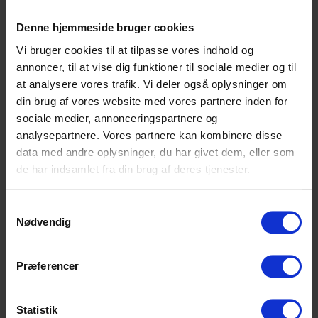
Denne hjemmeside bruger cookies
Henvendelse angående hjemmebehandling sker i første omgang via
klinikken på tlf. nr. 75 80 19 07.
Vi bruger cookies til at tilpasse vores indhold og
annoncer, til at vise dig funktioner til sociale medier og til
at analysere vores trafik. Vi deler også oplysninger om
Du vil derefter blive kontaktet af en af vore udekørende
fysioterapeuter, så I sammen kan planlægge dit videre
din brug af vores website med vores partnere inden for
behandlingsforløb. Ifølge overenskomsten kan der ved
sociale medier, annonceringspartnere og
hjemmebehandling opkræves et afstand- og kørselstillæg udover de
analysepartnere. Vores partnere kan kombinere disse
almindelige takster.
data med andre oplysninger, du har givet dem, eller som
de har indsamlet fra din brug af deres tjenester.
Behandlingen hjemme hos dig vil som udgangspunkt bygge på
nøjagtig de samme principper, som hvis du kunne komme til os i
klinikken.
Samtykkevalg
Nødvendig
Læs nærmere under Fysioterapi
Præferencer
Læs nærmere under Træning
Statistik